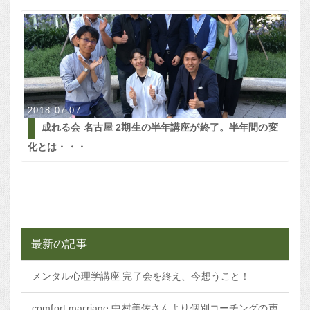
2018.07.07
成れる会 名古屋 2期生の半年講座が終了。半年間の変
化とは・・・
最新の記事
メンタル心理学講座 完了会を終え、今想うこと！
comfort marriage 中村美佐さんより個別コーチングの声