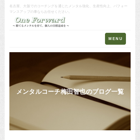
名古屋、大阪でのコーチングを通じたメンタル強化、生産性向上、パフォー
マンスアップの事ならお任せください。
Toggle
MENU
navigation
メンタルコーチ梅田智也のブログ一覧