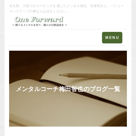
名古屋、大阪でのコーチングを通じたメンタル強化、生産性向上、パフォー
マンスアップの事ならお任せください。
Toggle
MENU
navigation
メンタルコーチ梅田智也のブログ一覧